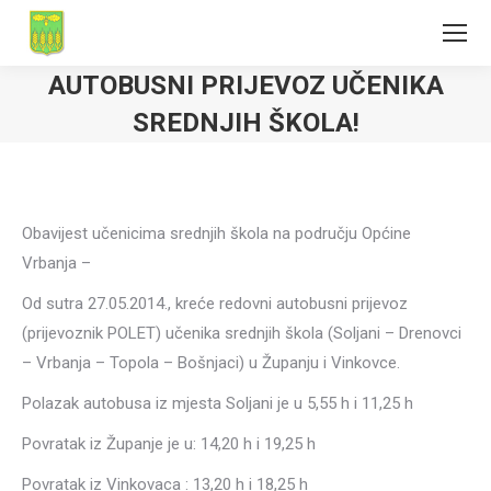
AUTOBUSNI PRIJEVOZ UČENIKA
SREDNJIH ŠKOLA!
Obavijest učenicima srednjih škola na području Općine
Vrbanja –
Od sutra 27.05.2014., kreće redovni autobusni prijevoz
(prijevoznik POLET) učenika srednjih škola (Soljani – Drenovci
– Vrbanja – Topola – Bošnjaci) u Županju i Vinkovce.
Polazak autobusa iz mjesta Soljani je u 5,55 h i 11,25 h
Povratak iz Županje je u: 14,20 h i 19,25 h
Povratak iz Vinkovaca : 13,20 h i 18,25 h