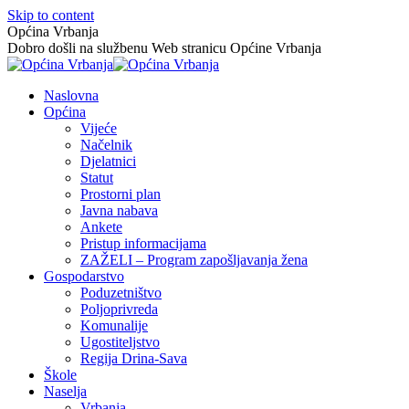
Skip to content
Općina Vrbanja
Dobro došli na službenu Web stranicu Općine Vrbanja
Naslovna
Općina
Vijeće
Načelnik
Djelatnici
Statut
Prostorni plan
Javna nabava
Ankete
Pristup informacijama
ZAŽELI – Program zapošljavanja žena
Gospodarstvo
Poduzetništvo
Poljoprivreda
Komunalije
Ugostiteljstvo
Regija Drina-Sava
Škole
Naselja
Vrbanja