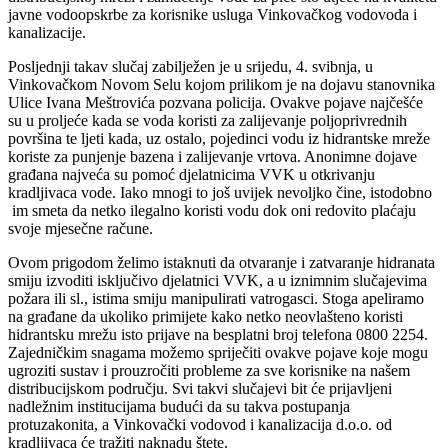
javne vodoopskrbe za korisnike usluga Vinkovačkog vodovoda i
kanalizacije.
Posljednji takav slučaj zabilježen je u srijedu, 4. svibnja, u
Vinkovačkom Novom Selu kojom prilikom je na dojavu stanovnika
Ulice Ivana Meštrovića pozvana policija. Ovakve pojave najčešće
su u proljeće kada se voda koristi za zalijevanje poljoprivrednih
površina te ljeti kada, uz ostalo, pojedinci vodu iz hidrantske mreže
koriste za punjenje bazena i zalijevanje vrtova. Anonimne dojave
građana najveća su pomoć djelatnicima VVK u otkrivanju
kradljivaca vode. Iako mnogi to još uvijek nevoljko čine, istodobno
im smeta da netko ilegalno koristi vodu dok oni redovito plaćaju
svoje mjesečne račune.
Ovom prigodom želimo istaknuti da otvaranje i zatvaranje hidranata
smiju izvoditi isključivo djelatnici VVK, a u iznimnim slučajevima
požara ili sl., istima smiju manipulirati vatrogasci. Stoga apeliramo
na građane da ukoliko primijete kako netko neovlašteno koristi
hidrantsku mrežu isto prijave na besplatni broj telefona 0800 2254.
Zajedničkim snagama možemo spriječiti ovakve pojave koje mogu
ugroziti sustav i prouzročiti probleme za sve korisnike na našem
distribucijskom području. Svi takvi slučajevi bit će prijavljeni
nadležnim institucijama budući da su takva postupanja
protuzakonita, a Vinkovački vodovod i kanalizacija d.o.o. od
kradljivaca će tražiti naknadu štete.