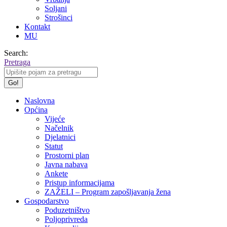
Soljani
Strošinci
Kontakt
MU
Search:
Pretraga
Naslovna
Općina
Vijeće
Načelnik
Djelatnici
Statut
Prostorni plan
Javna nabava
Ankete
Pristup informacijama
ZAŽELI – Program zapošljavanja žena
Gospodarstvo
Poduzetništvo
Poljoprivreda