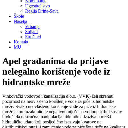
Komunalije
Ugostiteljstvo
Regija Drina-Sava
Škole
Naselja
Vrbanja
Soljani
Strošinci
Kontakt
MU
Apel građanima da prijave
nelegalno korištenje vode iz
hidrantske mreže
Vinkovački vodovod i kanalizacija d.o.o. (VVK) želi skrenuti
pozornost na neovlašteno korištenje vode za piće iz hidrantske
mreže. Svako neovlašteno korištenje vode za piće iz hidrantske
mreže je protuzakonito te negativno utječe na vodoopskrbni sustav
budući da nestručna manipulacija hidrantima izaziva u mreži
hidrauličke udare koji posljedično izazivaju kvarove na
distribucijskoj mreži i zamućenje vode za piće što utječe na kvalitetu