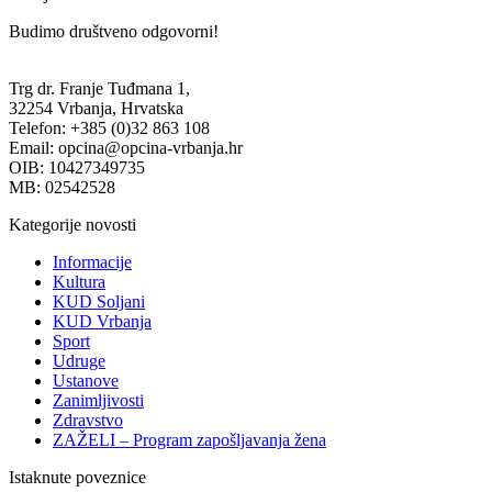
Budimo društveno odgovorni!
Trg dr. Franje Tuđmana 1,
32254 Vrbanja, Hrvatska
Telefon: +385 (0)32 863 108
Email: opcina@opcina-vrbanja.hr
OIB: 10427349735
MB: 02542528
Kategorije novosti
Informacije
Kultura
KUD Soljani
KUD Vrbanja
Sport
Udruge
Ustanove
Zanimljivosti
Zdravstvo
ZAŽELI – Program zapošljavanja žena
Istaknute poveznice