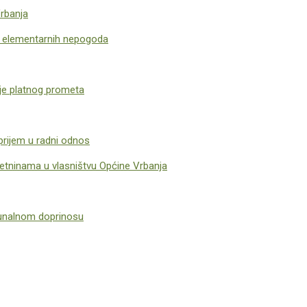
Vrbanja
d elementarnih nepogoda
ije platnog prometa
prijem u radni odnos
etninama u vlasništvu Općine Vrbanja
munalnom doprinosu