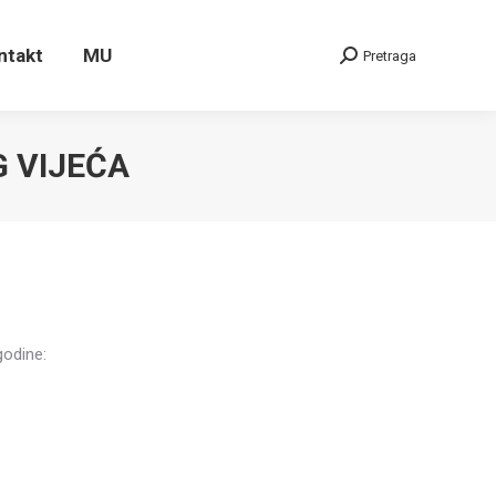
ontakt
MU
Pretraga
Search:
ntakt
MU
Pretraga
Search:
G VIJEĆA
godine: