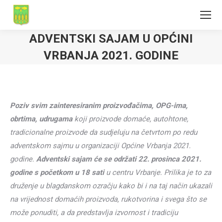
ADVENTSKI SAJAM U OPĆINI
VRBANJA 2021. GODINE
Poziv svim zainteresiranim proizvođačima, OPG-ima,
obrtima, udrugama
koji proizvode domaće, autohtone,
tradicionalne proizvode da sudjeluju na četvrtom po redu
adventskom sajmu u organizaciji Općine Vrbanja 2021.
godine.
Adventski sajam
će se održati
22. prosinca 2021.
godine
s po
četkom u 18 sati
u centru Vrbanje. Prilika je to za
druženje u blagdanskom ozračju kako bi i na taj način ukazali
na vrijednost domaćih proizvoda, rukotvorina i svega što se
može ponuditi, a da predstavlja izvornost i tradiciju