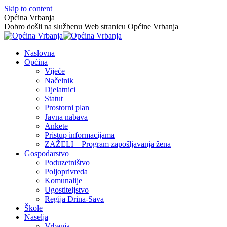
Skip to content
Općina Vrbanja
Dobro došli na službenu Web stranicu Općine Vrbanja
Naslovna
Općina
Vijeće
Načelnik
Djelatnici
Statut
Prostorni plan
Javna nabava
Ankete
Pristup informacijama
ZAŽELI – Program zapošljavanja žena
Gospodarstvo
Poduzetništvo
Poljoprivreda
Komunalije
Ugostiteljstvo
Regija Drina-Sava
Škole
Naselja
Vrbanja