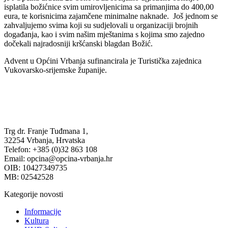
isplatila božićnice svim umirovljenicima sa primanjima do 400,00
eura, te korisnicima zajamčene minimalne naknade. Još jednom se
zahvaljujemo svima koji su sudjelovali u organizaciji brojnih
događanja, kao i svim našim mještanima s kojima smo zajedno
dočekali najradosniji kršćanski blagdan Božić.
Advent u Općini Vrbanja sufinancirala je Turistička zajednica
Vukovarsko-srijemske županije.
Trg dr. Franje Tuđmana 1,
32254 Vrbanja, Hrvatska
Telefon: +385 (0)32 863 108
Email: opcina@opcina-vrbanja.hr
OIB: 10427349735
MB: 02542528
Kategorije novosti
Informacije
Kultura