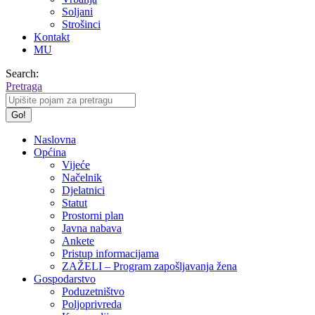
Soljani
Strošinci
Kontakt
MU
Search:
Pretraga
Naslovna
Općina
Vijeće
Načelnik
Djelatnici
Statut
Prostorni plan
Javna nabava
Ankete
Pristup informacijama
ZAŽELI – Program zapošljavanja žena
Gospodarstvo
Poduzetništvo
Poljoprivreda