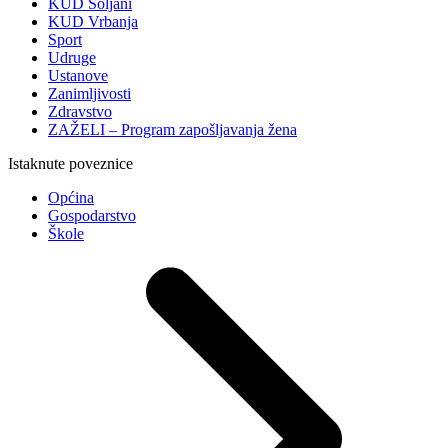
KUD Soljani
KUD Vrbanja
Sport
Udruge
Ustanove
Zanimljivosti
Zdravstvo
ZAŽELI – Program zapošljavanja žena
Istaknute poveznice
Općina
Gospodarstvo
Škole