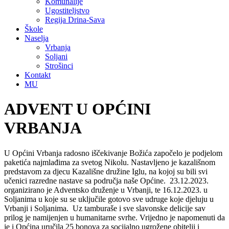
Komunalije
Ugostiteljstvo
Regija Drina-Sava
Škole
Naselja
Vrbanja
Soljani
Strošinci
Kontakt
MU
ADVENT U OPĆINI
VRBANJA
U Općini Vrbanja radosno iščekivanje Božića započelo je podjelom
paketića najmlađima za svetog Nikolu. Nastavljeno je kazališnom
predstavom za djecu Kazališne družine Iglu, na kojoj su bili svi
učenici razredne nastave sa područja naše Općine. 23.12.2023.
organizirano je Adventsko druženje u Vrbanji, te 16.12.2023. u
Soljanima u koje su se uključile gotovo sve udruge koje djeluju u
Vrbanji i Soljanima. Uz tamburaše i sve slavonske delicije sav
prilog je namijenjen u humanitarne svrhe. Vrijedno je napomenuti da
je i Općina uručila 25 bonova za socijalno ugrožene obitelji i