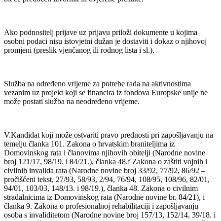
Ako podnositelj prijave uz prijavu priloži dokumente u kojima
osobni podaci nisu istovjetni dužan je dostaviti i dokaz o njihovoj
promjeni (preslik vjenčanog ili rodnog lista i sl.).
Služba na određeno vrijeme za potrebe rada na aktivnostima
vezanim uz projekt koji se financira iz fondova Europske unije ne
može postati služba na neodređeno vrijeme.
V.Kandidat koji može ostvariti pravo prednosti pri zapošljavanju na
temelju članka 101. Zakona o hrvatskim braniteljima iz
Domovinskog rata i članovima njihovih obitelji (Narodne novine
broj 121/17, 98/19. i 84/21.), članka 48.f Zakona o zaštiti vojnih i
civilnih invalida rata (Narodne novine broj 33/92, 77/92, 86/92 –
pročišćeni tekst, 27/93, 58/93, 2/94, 76/94, 108/95, 108/96, 82/01,
94/01, 103/03, 148/13. i 98/19.), članka 48. Zakona o civilnim
stradalnicima iz Domovinskog rata (Narodne novine br. 84/21), i
članka 9. Zakona o profesionalnoj rehabilitaciji i zapošljavanju
osoba s invaliditetom (Narodne novine broj 157/13, 152/14, 39/18. i