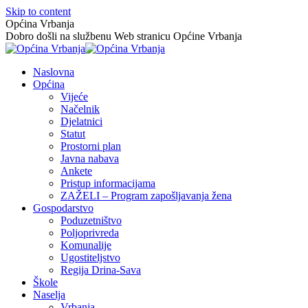
Skip to content
Općina Vrbanja
Dobro došli na službenu Web stranicu Općine Vrbanja
Naslovna
Općina
Vijeće
Načelnik
Djelatnici
Statut
Prostorni plan
Javna nabava
Ankete
Pristup informacijama
ZAŽELI – Program zapošljavanja žena
Gospodarstvo
Poduzetništvo
Poljoprivreda
Komunalije
Ugostiteljstvo
Regija Drina-Sava
Škole
Naselja
Vrbanja