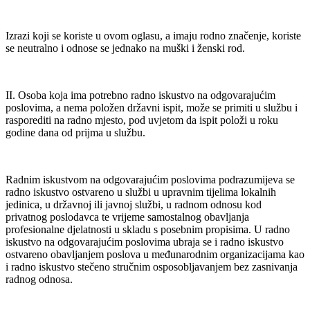
Izrazi koji se koriste u ovom oglasu, a imaju rodno značenje, koriste
se neutralno i odnose se jednako na muški i ženski rod.
II. Osoba koja ima potrebno radno iskustvo na odgovarajućim
poslovima, a nema položen državni ispit, može se primiti u službu i
rasporediti na radno mjesto, pod uvjetom da ispit položi u roku
godine dana od prijma u službu.
Radnim iskustvom na odgovarajućim poslovima podrazumijeva se
radno iskustvo ostvareno u službi u upravnim tijelima lokalnih
jedinica, u državnoj ili javnoj službi, u radnom odnosu kod
privatnog poslodavca te vrijeme samostalnog obavljanja
profesionalne djelatnosti u skladu s posebnim propisima. U radno
iskustvo na odgovarajućim poslovima ubraja se i radno iskustvo
ostvareno obavljanjem poslova u međunarodnim organizacijama kao
i radno iskustvo stečeno stručnim osposobljavanjem bez zasnivanja
radnog odnosa.