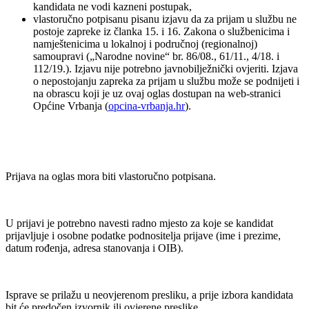
kandidata ne vodi kazneni postupak,
vlastoručno potpisanu pisanu izjavu da za prijam u službu ne
postoje zapreke iz članka 15. i 16. Zakona o službenicima i
namještenicima u lokalnoj i područnoj (regionalnoj)
samoupravi („Narodne novine“ br. 86/08., 61/11., 4/18. i
112/19.). Izjavu nije potrebno javnobilježnički ovjeriti. Izjava
o nepostojanju zapreka za prijam u službu može se podnijeti i
na obrascu koji je uz ovaj oglas dostupan na web-stranici
Općine Vrbanja (
opcina-vrbanja.hr
).
Prijava na oglas mora biti vlastoručno potpisana.
U prijavi je potrebno navesti radno mjesto za koje se kandidat
prijavljuje i osobne podatke podnositelja prijave (ime i prezime,
datum rođenja, adresa stanovanja i OIB).
Isprave se prilažu u neovjerenom presliku, a prije izbora kandidata
bit će predočen izvornik ili ovjerene preslike.