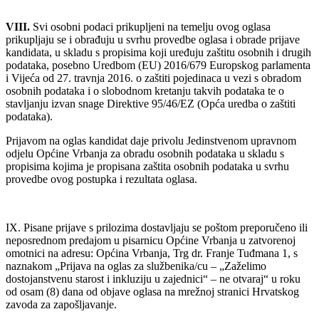
VIII.
Svi osobni podaci prikupljeni na temelju ovog oglasa
prikupljaju se i obrađuju u svrhu provedbe oglasa i obrade prijave
kandidata, u skladu s propisima koji uređuju zaštitu osobnih i drugih
podataka, posebno Uredbom (EU) 2016/679 Europskog parlamenta
i Vijeća od 27. travnja 2016. o zaštiti pojedinaca u vezi s obradom
osobnih podataka i o slobodnom kretanju takvih podataka te o
stavljanju izvan snage Direktive 95/46/EZ (Opća uredba o zaštiti
podataka).
Prijavom na oglas kandidat daje privolu Jedinstvenom upravnom
odjelu Općine Vrbanja za obradu osobnih podataka u skladu s
propisima kojima je propisana zaštita osobnih podataka u svrhu
provedbe ovog postupka i rezultata oglasa.
IX. Pisane prijave s prilozima dostavljaju se poštom preporučeno ili
neposrednom predajom u pisarnicu Općine Vrbanja u zatvorenoj
omotnici na adresu: Općina Vrbanja, Trg dr. Franje Tuđmana 1, s
naznakom „Prijava na oglas za službenika/cu – „Zaželimo
dostojanstvenu starost i inkluziju u zajednici“ – ne otvaraj“ u roku
od osam (8) dana od objave oglasa na mrežnoj stranici Hrvatskog
zavoda za zapošljavanje.