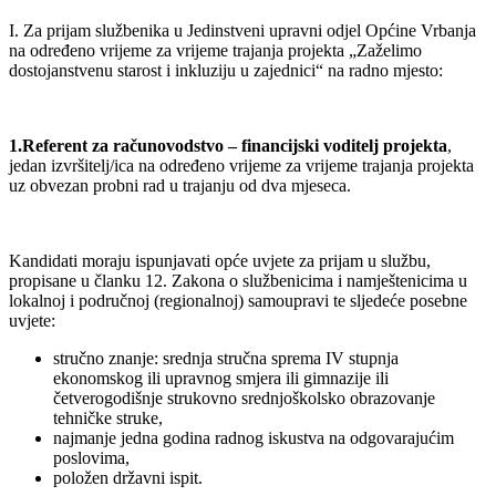
I. Za prijam službenika u Jedinstveni upravni odjel Općine Vrbanja
na određeno vrijeme za vrijeme trajanja projekta „Zaželimo
dostojanstvenu starost i inkluziju u zajednici“ na radno mjesto:
1.Referent za računovodstvo – financijski voditelj projekta
,
jedan izvršitelj/ica na određeno vrijeme za vrijeme trajanja projekta
uz obvezan probni rad u trajanju od dva mjeseca.
Kandidati moraju ispunjavati opće uvjete za prijam u službu,
propisane u članku 12. Zakona o službenicima i namještenicima u
lokalnoj i područnoj (regionalnoj) samoupravi te sljedeće posebne
uvjete:
stručno znanje: srednja stručna sprema IV stupnja
ekonomskog ili upravnog smjera ili gimnazije ili
četverogodišnje strukovno srednjoškolsko obrazovanje
tehničke struke,
najmanje jedna godina radnog iskustva na odgovarajućim
poslovima,
položen državni ispit.