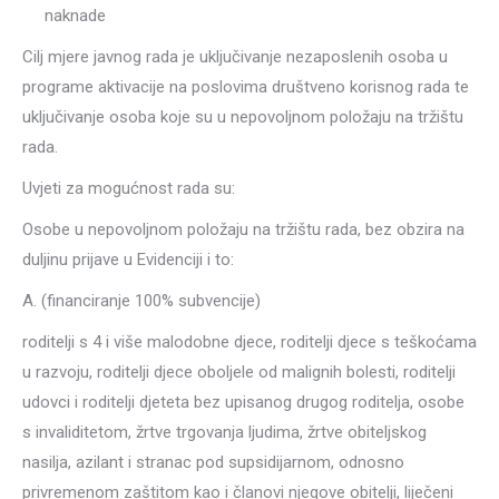
naknade
Cilj mjere javnog rada je uključivanje nezaposlenih osoba u
programe aktivacije na poslovima društveno korisnog rada te
uključivanje osoba koje su u nepovoljnom položaju na tržištu
rada.
Uvjeti za mogućnost rada su:
Osobe u nepovoljnom položaju na tržištu rada, bez obzira na
duljinu prijave u Evidenciji i to:
A. (financiranje 100% subvencije)
roditelji s 4 i više malodobne djece, roditelji djece s teškoćama
u razvoju, roditelji djece oboljele od malignih bolesti, roditelji
udovci i roditelji djeteta bez upisanog drugog roditelja, osobe
s invaliditetom, žrtve trgovanja ljudima, žrtve obiteljskog
nasilja, azilant i stranac pod supsidijarnom, odnosno
privremenom zaštitom kao i članovi njegove obitelji, liječeni