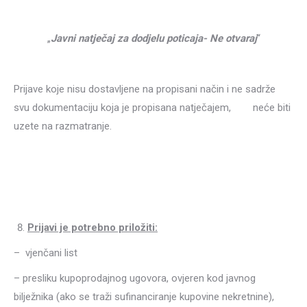
„
Javni natječaj za dodjelu poticaja- Ne otvaraj
“
Prijave koje nisu dostavljene na propisani način i ne sadrže
svu dokumentaciju koja je propisana natječajem, neće biti
uzete na razmatranje.
Prijavi je potrebno priložiti:
– vjenčani list
– presliku kupoprodajnog ugovora, ovjeren kod javnog
bilježnika (ako se traži sufinanciranje kupovine nekretnine),