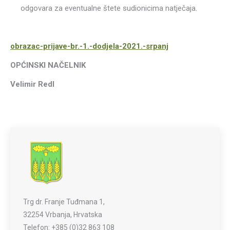
odgovara za eventualne štete sudionicima natječaja.
obrazac-prijave-br.-1.-dodjela-2021.-srpanj
OPĆINSKI NAČELNIK
Velimir Redl
Trg dr. Franje Tuđmana 1,
32254 Vrbanja, Hrvatska
Telefon: +385 (0)32 863 108