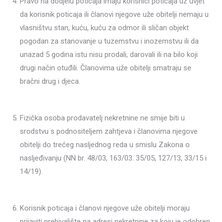
Pravo na dodjelu poticaja imaju korisnici poticaja uz uvjet
da korisnik poticaja ili članovi njegove uže obitelji nemaju u
vlasništvu stan, kuću, kuću za odmor ili sličan objekt
pogodan za stanovanje u tuzemstvu i inozemstvu ili da
unazad 5 godina istu nisu prodali, darovali ili na bilo koji
drugi način otuđili. Članovima uže obitelji smatraju se
bračni drug i djeca.
Fizička osoba prodavatelj nekretnine ne smije biti u
srodstvu s podnositeljem zahtjeva i članovima njegove
obitelji do trećeg nasljednog reda u smislu Zakona o
nasljeđivanju (NN br. 48/03, 163/03. 35/05, 127/13, 33/15 i
14/19).
Korisnik poticaja i članovi njegove uže obitelji moraju
prijaviti prebivalište na adresi nekretnine za koju je odobren