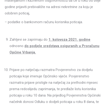
materijalnom i kaznenom odgovornošću da će u roku od dvije
godine prijaviti prebivalište na adresi nekretnine za koju je
odobren poticaj,
– podatke o bankovnom računu korisnika poticaja.
Zahtjevi se zaprimaju do
1. kolovoza 2021. godine
odnosno
do podjele sredstava osiguranih u Proračunu
Općine Vrbanja.
Prijave po natječaju razmatra Povjerenstvo za dodjelu
poticaja koje imenuje Općinsko vijeće. Povjerenstvo
razmatra prijave pristigle na natječaj za prethodni mjesec
prema redoslijedu zaprimanja, te predlaže listu korisnika
poticaja u roku 10 dana. Na prijedlog Povjerenstva Općinski
načelnik donosi Odluku o dodjeli poticaja u roku 8 dana, te