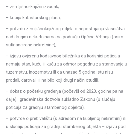
– zemljišno-knjižni izvadak,
– kopiju katastarskog plana,
– potvrdu zemljišnoknjižnog odjela o nepostojanju vlasništva
nad drugim nekretninama na području Općine Vrbanja (osim
sufinancirane nekretnine),
– izjavu ovjerenu kod javnog bilježnika da korisnici poticaja
nemaju stan, kuću ili kuću za odmor pogodnu za stanovanje u
tuzemstvu, inozemstvu ili da unazad 5 godina istu nisu
prodali, darovali ili na bilo koji drugi način otuđili,
– dokaz o početku građenja (počevši od 2020. godine pa na
dalje) i građevinska dozvola sukladno Zakonu (u slučaju
poticaja za gradnju stambenog objekta),
– potvrde o prebivalištu (s adresom na kupljenoj nekretnini) ili
u slučaju poticaja za gradnju stambenog objekta – izjavu pod