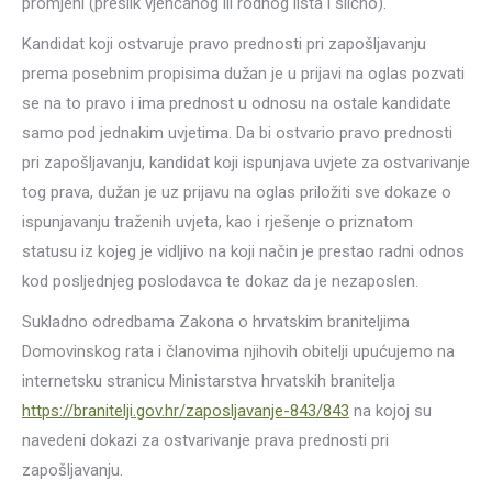
promjeni (preslik vjenčanog ili rodnog lista i slično).
Kandidat koji ostvaruje pravo prednosti pri zapošljavanju
prema posebnim propisima dužan je u prijavi na oglas pozvati
se na to pravo i ima prednost u odnosu na ostale kandidate
samo pod jednakim uvjetima. Da bi ostvario pravo prednosti
pri zapošljavanju, kandidat koji ispunjava uvjete za ostvarivanje
tog prava, dužan je uz prijavu na oglas priložiti sve dokaze o
ispunjavanju traženih uvjeta, kao i rješenje o priznatom
statusu iz kojeg je vidljivo na koji način je prestao radni odnos
kod posljednjeg poslodavca te dokaz da je nezaposlen.
Sukladno odredbama Zakona o hrvatskim braniteljima
Domovinskog rata i članovima njihovih obitelji upućujemo na
internetsku stranicu Ministarstva hrvatskih branitelja
https://branitelji.gov.hr/zaposljavanje-843/843
na kojoj su
navedeni dokazi za ostvarivanje prava prednosti pri
zapošljavanju.