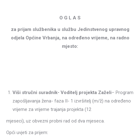
O G L A S
za prijam službenika u službu Jedinstvenog upravnog
odjela Općine Vrbanja, na određeno vrijeme, na radno
mjesto:
Viši stručni suradnik- Voditelj projekta Zaželi
– Program
zapošljavanja žena- faza II- 1 izvršitelj (m/ž) na određeno
vrijeme za vrijeme trajanja projekta (12
mjeseci), uz obvezni probni rad od dva mjeseca.
Opći uvjeti za prijem: