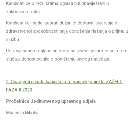
Kandidati će o rezultatima oglasa biti obaviješteni u
zakonskom roku.
Kandidat koji bude izabran dužan je dostaviti uvjerenje o
zdravstvenoj sposobnosti prije donošenja rješenja o prijmu u
službu.
Po raspisanom oglasu ne mora se izvršiti prijam te se u tom
slučaju donosi odluka o poništenju javnog natječaja.
2. Obavijesti i upute kandidatima- voditelj projekta ZAŽELI-
FAZA II 2020
Pročelnica Jedinstvenog upravnog odjela
Marinella Nikolić