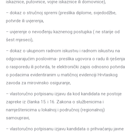
iskaznice, putovnice, vojne iskaznice ili domovnice),
– dokaz o stručnoj spremi (preslika diplome, svjedodžbe,
potvrde ili uvjerenja,
– uvjerenje o nevođenju kaznenog postupka ( ne starije od
šest mjeseci),
– dokaz o ukupnom radnom iskustvu i radnom iskustvu na
odgovarajućim poslovima- preslika ugovora o radu ili rješenja
o rasporedu ili potvrda, te elektronički zapis odnosno potvrda
o podacima evidentiranim u matičnoj evidenciji Hrvtaskog
zavoda za mirovinsko osiguranje,
– vlastoručno potpisanu izjavu da kod kandidata ne postoje
zapreke iz članka 15. i 16. Zakona o službenicima i
namještenicima u lokalnoj i područnoj (regionalnoj)
samoupravi,
– vlastoručno potpisanu izjavu kandidata o prihvaćanju javne