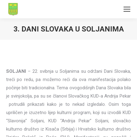
3. DANI SLOVAKA U SOLJANIMA
SOLJANI
– 22. svibnja u Soljanima su održani Dani Slovaka,
treći po redu, pa možemo reći da ova manifestacija polako
počinje biti tradicionalna. Tema ovogodišnjih Dana Slovaka bila
je svinjokolja, pa su se članovi Slovačkog KUD-a Andrija Pekar
potrudili prikazati kako je to nekad izgledalo. Osim toga
upriličen je izuzetno lijep kulturni program, koji su izvodili KUD
“Slavonija” Soljani, KUD “Andrija Pekar” Soljani, slovačko
kulturno društvo iz Kisača (Srbija) i Hrvatsko kulturno društvo