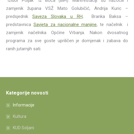
“Izidor Poljak” iz Boća (BiH). Manifestaciji su nazočili i
zamjenik župana VSŽ Mato Golubičić, Andrija Kuric –
predsjednik
Saveza Slovaka u RH
, Branka Baksa –
predstavnica
Savjeta za nacionalne manjine
, te načelnik i
zamjenik načelnika Općine Vrbanja. Nakon dvosatnog
programa za sve goste upriličen je domjenak i zabava do
ranih jutarnjih sati.
Kategorije novosti
Informacije
Kultura
KUD Soljani