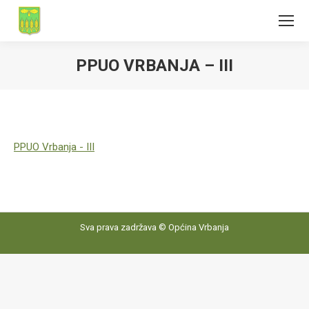
PPUO VRBANJA – III
PPUO Vrbanja - III
Sva prava zadržava © Općina Vrbanja