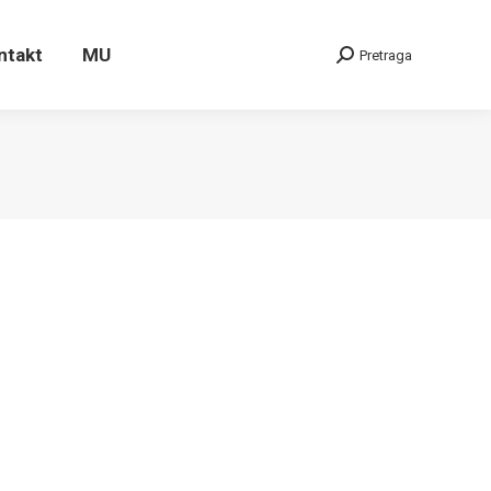
ontakt
MU
Pretraga
Search:
ntakt
MU
Pretraga
Search: