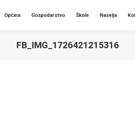
Općina
Gospodarstvo
Škole
Naselja
K
Općina
Gospodarstvo
Škole
Naselja
Ko
FB_IMG_1726421215316