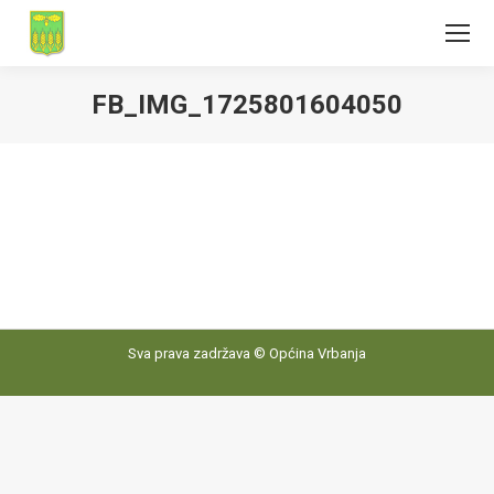
FB_IMG_1725801604050
Sva prava zadržava © Općina Vrbanja