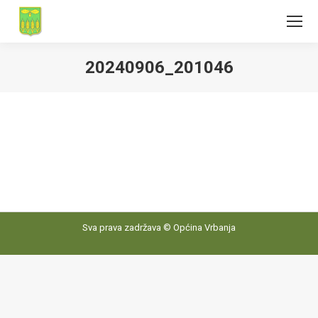
20240906_201046
Sva prava zadržava © Općina Vrbanja