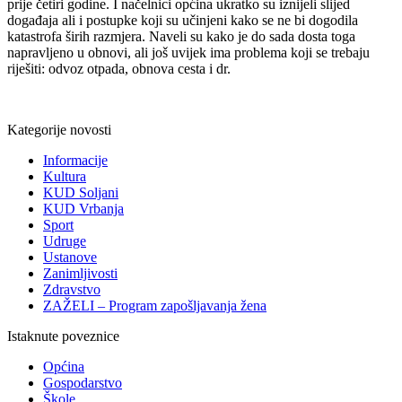
prije četiri godine. I načelnici općina ukratko su iznijeli slijed
događaja ali i postupke koji su učinjeni kako se ne bi dogodila
katastrofa širih razmjera. Naveli su kako je do sada dosta toga
napravljeno u obnovi, ali još uvijek ima problema koji se trebaju
riješiti: odvoz otpada, obnova cesta i dr.
Kategorije novosti
Informacije
Kultura
KUD Soljani
KUD Vrbanja
Sport
Udruge
Ustanove
Zanimljivosti
Zdravstvo
ZAŽELI – Program zapošljavanja žena
Istaknute poveznice
Općina
Gospodarstvo
Škole