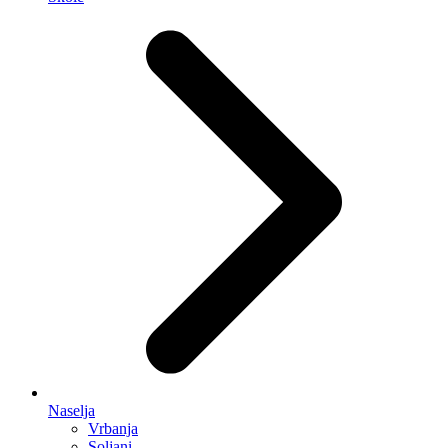
Naselja
Vrbanja
Soljani