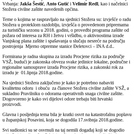
Vrbanja:
Jakša Šestić
,
Anto Gutić
i
Velimir Redl
, kao i načelnici
Stožera civilne zaštite navedenih općina.
Teme o kojima se raspravljalo na sjednici Stožera su: izvješće o radu
Stožera u proteklom razdoblju, izvješća o provedenom pripremama
za turističku sezonu u 2018. godini, o provedbi programa zaštite od
požara od interesa za RH i žetvu i vršidbu, o aktivnostima izrade
Vanjskog plana zaštite i spašavanja u slučaju nesreće na području
postrojenja Mjerno otpremne stanice Đeletovci – INA d.d..
Formirana je radna skupina za izradu Procjene rizika za područje
VSŽ, budući je zakonska obveza svake jedinice lokalne, područne i
regionalne samouprave izrada Procjene rizika, a zakonski rok za
izradu je 01.lipnja 2018.godine.
Na sjednici Stožera zaključeno je kako je potrebno nabaviti
kvalitetnu odoru i obuću za članove Stožera civilne zaštite VSŽ, a
sukladno Pravilniku o odorama operativnih snaga civilne zaštite.
Dogovoreno je kako svi dijelovi odore trebaju biti hrvatski
proizvodi.
Glavna i posljednja tema bila je kratki osvrt na katastrofalnu poplavu
u županjskoj Posavini, koja se dogodila 17.svibnja 2018.godine.
Svi sudionici su se osvrnuli na taj nemili događaj koji se dogodio