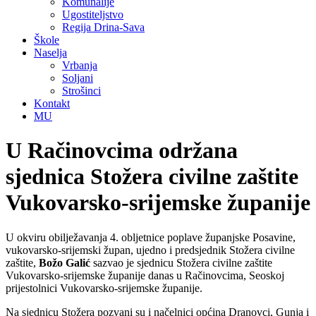
Komunalije
Ugostiteljstvo
Regija Drina-Sava
Škole
Naselja
Vrbanja
Soljani
Strošinci
Kontakt
MU
U Račinovcima održana
sjednica Stožera civilne zaštite
Vukovarsko-srijemske županije
U okviru obilježavanja 4. obljetnice poplave županjske Posavine,
vukovarsko-srijemski župan, ujedno i predsjednik Stožera civilne
zaštite,
Božo Galić
sazvao je sjednicu Stožera civilne zaštite
Vukovarsko-srijemske županije danas u Račinovcima, Seoskoj
prijestolnici Vukovarsko-srijemske županije.
Na sjednicu Stožera pozvani su i načelnici općina Dranovci, Gunja i