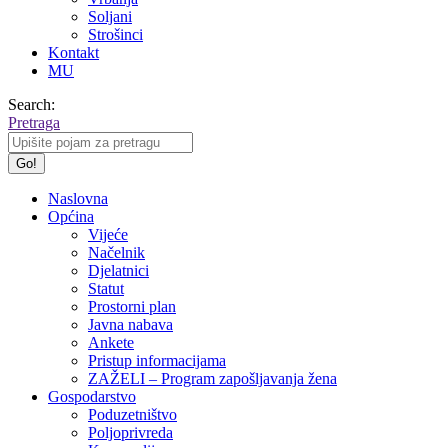
Soljani
Strošinci
Kontakt
MU
Search:
Pretraga
Naslovna
Općina
Vijeće
Načelnik
Djelatnici
Statut
Prostorni plan
Javna nabava
Ankete
Pristup informacijama
ZAŽELI – Program zapošljavanja žena
Gospodarstvo
Poduzetništvo
Poljoprivreda