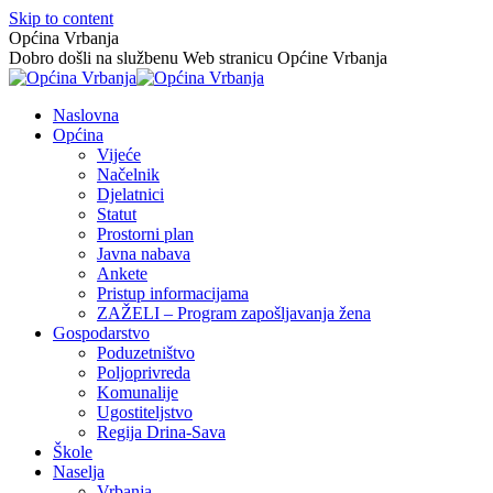
Skip to content
Općina Vrbanja
Dobro došli na službenu Web stranicu Općine Vrbanja
Naslovna
Općina
Vijeće
Načelnik
Djelatnici
Statut
Prostorni plan
Javna nabava
Ankete
Pristup informacijama
ZAŽELI – Program zapošljavanja žena
Gospodarstvo
Poduzetništvo
Poljoprivreda
Komunalije
Ugostiteljstvo
Regija Drina-Sava
Škole
Naselja
Vrbanja