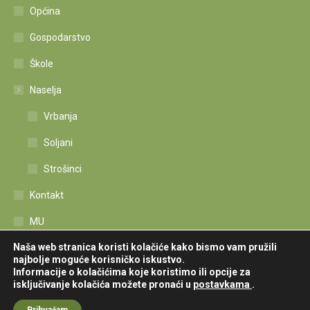
Općina
Gospodarstvo
Škole
Naselja
Vrbanja
Soljani
Strošinci
Kontakt
MU
Naša web stranica koristi kolačiće kako bismo vam pružili
Izjava o pristupačnosti
najbolje moguće korisničko iskustvo.
Informacije o kolačićima koje koristimo ili opcije za
isključivanje kolačića možete pronaći u
postavkama
.
Sva prava zadržava © Općina Vrbanja