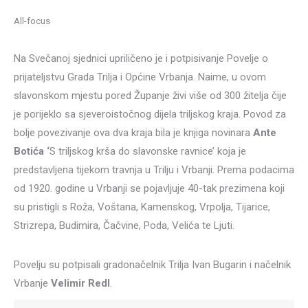
All-focus
Na Svečanoj sjednici upriličeno je i potpisivanje Povelje o
prijateljstvu Grada Trilja i Općine Vrbanja. Naime, u ovom
slavonskom mjestu pored Županje živi više od 300 žitelja čije
je porijeklo sa sjeveroistočnog dijela triljskog kraja. Povod za
bolje povezivanje ova dva kraja bila je knjiga novinara
Ante
Botića ‘
S triljskog krša do slavonske ravnice’ koja je
predstavljena tijekom travnja u Trilju i Vrbanji. Prema podacima
od 1920. godine u Vrbanji se pojavljuje 40-tak prezimena koji
su pristigli s Roža, Voštana, Kamenskog, Vrpolja, Tijarice,
Strizrepa, Budimira, Čačvine, Poda, Velića te Ljuti.
Povelju su potpisali gradonačelnik Trilja Ivan Bugarin i načelnik
Vrbanje
Velimir Redl
.