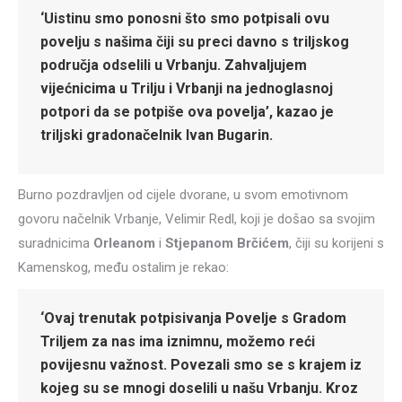
‘Uistinu smo ponosni što smo potpisali ovu
povelju s našima čiji su preci davno s triljskog
područja odselili u Vrbanju. Zahvaljujem
vijećnicima u Trilju i Vrbanji na jednoglasnoj
potpori da se potpiše ova povelja’, kazao je
triljski gradonačelnik Ivan Bugarin.
Burno pozdravljen od cijele dvorane, u svom emotivnom
govoru načelnik Vrbanje, Velimir Redl, koji je došao sa svojim
suradnicima
Orleanom
i
Stjepanom Brčićem
, čiji su korijeni s
Kamenskog, među ostalim je rekao:
‘Ovaj trenutak potpisivanja Povelje s Gradom
Triljem za nas ima iznimnu, možemo reći
povijesnu važnost. Povezali smo se s krajem iz
kojeg su se mnogi doselili u našu Vrbanju. Kroz