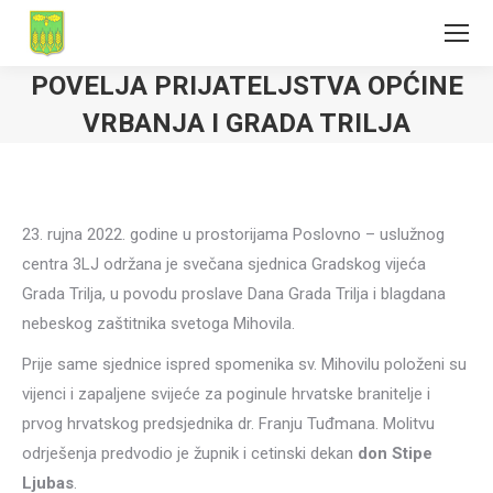
POVELJA PRIJATELJSTVA OPĆINE
VRBANJA I GRADA TRILJA
23. rujna 2022. godine u prostorijama Poslovno – uslužnog
centra 3LJ održana je svečana sjednica Gradskog vijeća
Grada Trilja, u povodu proslave Dana Grada Trilja i blagdana
nebeskog zaštitnika svetoga Mihovila.
Prije same sjednice ispred spomenika sv. Mihovilu položeni su
vijenci i zapaljene svijeće za poginule hrvatske branitelje i
prvog hrvatskog predsjednika dr. Franju Tuđmana. Molitvu
odrješenja predvodio je župnik i cetinski dekan
don Stipe
Ljubas
.