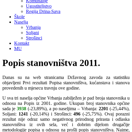
Komunalije
Ugostiteljstvo
Regija Drina-Sava
Škole
Naselja
Vrbanja
Soljani
Strošinci
Kontakt
MU
Popis stanovništva 2011.
Danas su na web stranicama Državnog zavoda za statistiku
objavljeni Prvi rezultati Popisa stanovništva, kućanstava i stanova
provedenih u mjesecu travnju ove godine.
U sva tri naselja općine Vrbanja zabilježen je pad broja stanovnika u
odnosu na Popis iz 2001. godine. Ukupan broj stanovnika općine
sada je
3938
(-23,89%), a po naseljima – Vrbanja:
2201
(-25,44%),
Soljani:
1241
(-20,14%) i Strošinci:
496
(-25,75%). Ovaj porazni
rezultat nije odraz samo negativnog prirodnog prirasta i odlaska
stanovništva iz ovih sela, već i dobrim dijelom drugačije
metodologije popisa u odnosu na prošli popis stanovništva. Naime,