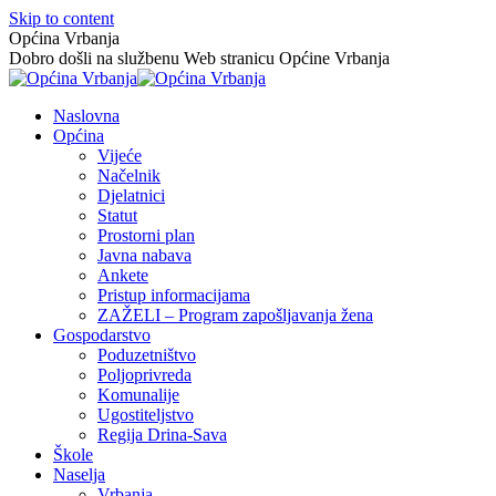
Skip to content
Općina Vrbanja
Dobro došli na službenu Web stranicu Općine Vrbanja
Naslovna
Općina
Vijeće
Načelnik
Djelatnici
Statut
Prostorni plan
Javna nabava
Ankete
Pristup informacijama
ZAŽELI – Program zapošljavanja žena
Gospodarstvo
Poduzetništvo
Poljoprivreda
Komunalije
Ugostiteljstvo
Regija Drina-Sava
Škole
Naselja
Vrbanja