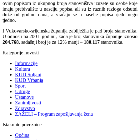
ovim popisom iz ukupnog broja stanovništva izuzete su osobe koje
imaju prebivalište u naselju popisa, ali su iz raznih razloga odsutni
duže od godinu dana, a vraćaju se u naselje popisa rjeđe nego
tjedno.
I Vukovarsko-srijemska županija zabilježila je pad broja stanovnika.
U odnosu na 2001. godinu, kada je broj stanovnika županije iznosio
204.768
, sadašnji broj je za 12% manji –
180.117
stanovnika.
Kategorije novosti
Informacije
Kultura
KUD Soljani
KUD Vrbanja
Sport
Udruge
Ustanove
Zanimljivosti
Zdravstvo
ZAŽELI – Program zapošljavanja žena
Istaknute poveznice
Općina