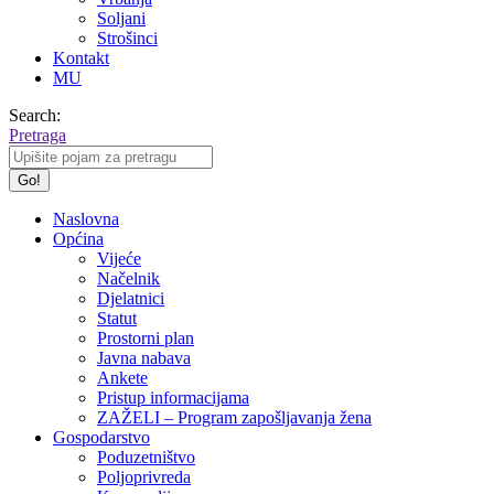
Soljani
Strošinci
Kontakt
MU
Search:
Pretraga
Naslovna
Općina
Vijeće
Načelnik
Djelatnici
Statut
Prostorni plan
Javna nabava
Ankete
Pristup informacijama
ZAŽELI – Program zapošljavanja žena
Gospodarstvo
Poduzetništvo
Poljoprivreda