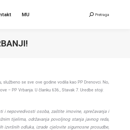
ontakt
MU
Pretraga
Search:
ntakt
MU
Pretraga
Search:
BANJI!
ju, službeno se sve ove godine vodila kao PP Drenovci. No,
ve – PP Vrbanja. U članku 636., Stavak 7. Uredbe stoji:
sti i nepovredivosti osoba, zaštite imovine, sprečavanja i
ežnim tijelima, održavanja povoljnog stanja javnog reda,
h izvršnih odluka, izrade cjelovite sigurnosne prosudbe,