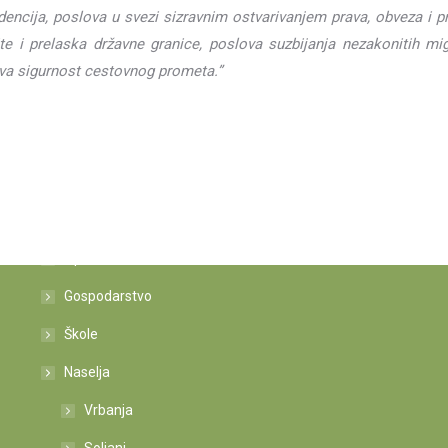
encija, poslova u svezi sizravnim ostvarivanjem prava, obveza i pr
ite i prelaska državne granice, poslova suzbijanja nezakonitih mig
ova sigurnost cestovnog prometa.”
Istaknute poveznice
Općina
Gospodarstvo
Škole
Naselja
Vrbanja