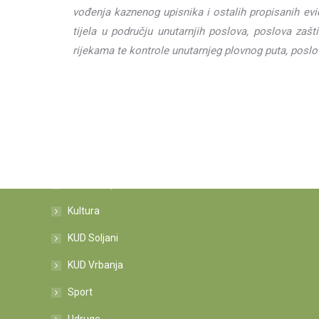
vođenja kaznenog upisnika i ostalih propisanih evid
tijela u području unutarnjih poslova, poslova zašt
rijekama te kontrole unutarnjeg plovnog puta, posl
Kategorije novosti
Informacije
Kultura
KUD Soljani
KUD Vrbanja
Sport