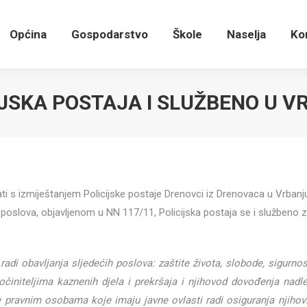
Općina
Gospodarstvo
Škole
Naselja
K
Općina
Gospodarstvo
Škole
Naselja
Ko
IJSKA POSTAJA I SLUŽBENO U VR
znati s izmiještanjem Policijske postaje Drenovci iz Drenovaca u Vrban
oslova, objavljenom u NN 117/11, Policijska postaja se i službeno zo
e radi obavljanja sljedećih poslova: zaštite života, slobode, sigurno
počiniteljima kaznenih djela i prekršaja i njihovod dovođenja nadl
e pravnim osobama koje imaju javne ovlasti radi osiguranja njihovi