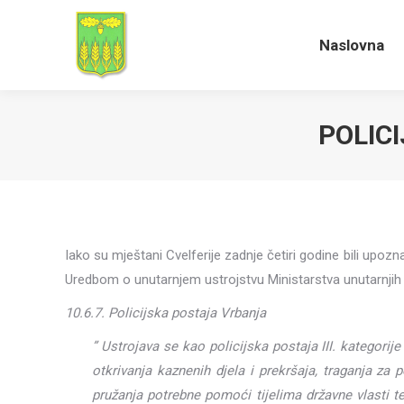
Naslovna
Naslovna
POLIC
Iako su mještani Cvelferije zadnje četiri godine bili upo
Uredbom o unutarnjem ustrojstvu Ministarstva unutarnjih p
10.6.7. Policijska postaja Vrbanja
” Ustrojava se kao policijska postaja III. kategorij
otkrivanja kaznenih djela i prekršaja, traganja za 
pružanja potrebne pomoći tijelima državne vlasti t