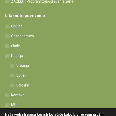
ZAŽELI – Program zapošljavanja žena
Istaknute poveznice
Općina
Gospodarstvo
Škole
Naselja
Vrbanja
Soljani
Strošinci
Kontakt
MU
Naša web stranica koristi kolačiće kako bismo vam pružili
Izjava o pristupačnosti