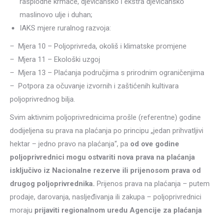
rasplodne krmače, djevičansko i ekstra djevičansko
maslinovo ulje i duhan;
IAKS mjere ruralnog razvoja:
– Mjera 10 – Poljoprivreda, okoliš i klimatske promjene
– Mjera 11 – Ekološki uzgoj
– Mjera 13 – Plaćanja područjima s prirodnim ograničenjima
– Potpora za očuvanje izvornih i zaštićenih kultivara
poljoprivrednog bilja.
Svim aktivnim poljoprivrednicima prošle (referentne) godine
dodijeljena su prava na plaćanja po principu „jedan prihvatljivi
hektar – jedno pravo na plaćanja“, pa
od ove godine
poljoprivrednici mogu ostvariti nova prava na plaćanja
isključivo iz Nacionalne rezerve ili prijenosom prava od
drugog poljoprivrednika.
Prijenos prava na plaćanja – putem
prodaje, darovanja, nasljeđivanja ili zakupa – poljoprivrednici
moraju
prijaviti regionalnom uredu Agencije za plaćanja