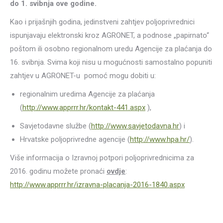
do 1. svibnja ove godine.
Kao i prijašnjih godina, jedinstveni zahtjev poljoprivrednici
ispunjavaju elektronski kroz AGRONET, a podnose „papirnato“
poštom ili osobno regionalnom uredu Agencije za plaćanja do
16. svibnja. Svima koji nisu u mogućnosti samostalno popuniti
zahtjev u AGRONET-u pomoć mogu dobiti u:
regionalnim uredima Agencije za plaćanja
(
http://www.apprrr.hr/kontakt-441.aspx
),
Savjetodavne službe (
http://www.savjetodavna.hr
) i
Hrvatske poljoprivredne agencije (
http://www.hpa.hr/
).
Više informacija o Izravnoj potpori poljoprivrednicima za
2016. godinu možete pronaći
ovdje
:
http://www.apprrr.hr/izravna-placanja-2016-1840.aspx