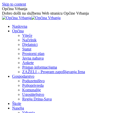
Skip to content
Općina Vrbanja
Dobro došli na službenu Web stranicu Općine Vrbanja
Naslovna
Općina
Vijeće
Načelnik
Djelatnici
Statut
Prostorni plan
Javna nabava
Ankete
Pristup informacijama
ZAŽELI – Program zapošljavanja žena
Gospodarstvo
Poduzetništvo
Poljoprivreda
Komunalije
Ugostiteljstvo
Regija Drina-Sava
Škole
Naselja
Vrbanja