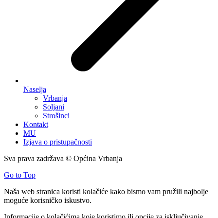
Naselja
Vrbanja
Soljani
Strošinci
Kontakt
MU
Izjava o pristupačnosti
Sva prava zadržava © Općina Vrbanja
Go to Top
Naša web stranica koristi kolačiće kako bismo vam pružili najbolje
moguće korisničko iskustvo.
Informacije o kolačićima koje koristimo ili opcije za isključivanje