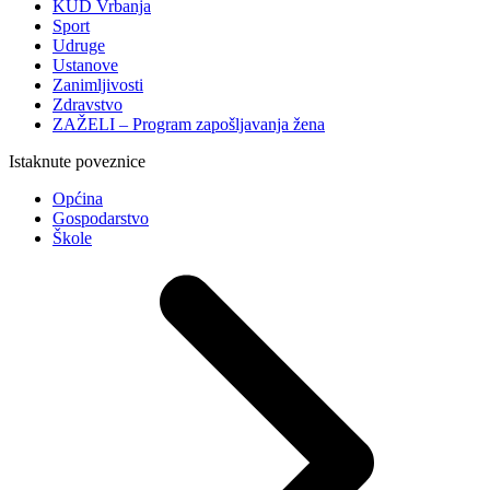
KUD Vrbanja
Sport
Udruge
Ustanove
Zanimljivosti
Zdravstvo
ZAŽELI – Program zapošljavanja žena
Istaknute poveznice
Općina
Gospodarstvo
Škole