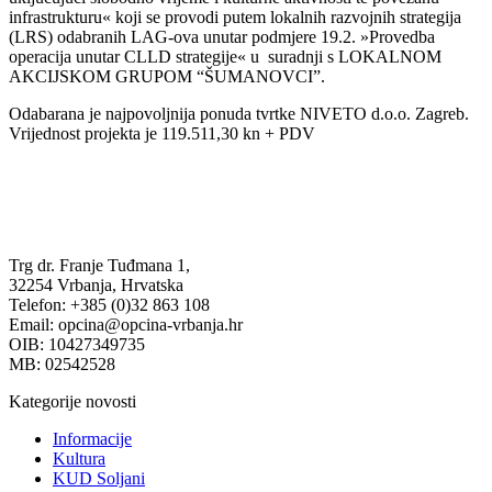
infrastrukturu« koji se provodi putem lokalnih razvojnih strategija
(LRS) odabranih LAG-ova unutar podmjere 19.2. »Provedba
operacija unutar CLLD strategije« u suradnji s LOKALNOM
AKCIJSKOM GRUPOM “ŠUMANOVCI”.
Odabarana je najpovoljnija ponuda tvrtke NIVETO d.o.o. Zagreb.
Vrijednost projekta je 119.511,30 kn + PDV
Trg dr. Franje Tuđmana 1,
32254 Vrbanja, Hrvatska
Telefon: +385 (0)32 863 108
Email: opcina@opcina-vrbanja.hr
OIB: 10427349735
MB: 02542528
Kategorije novosti
Informacije
Kultura
KUD Soljani