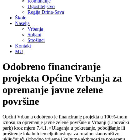
Komunalije
Ugostiteljstvo
Regija Drina-Sava
Škole
Naselja
Vrbanja
Soljani
Strošinci
Kontakt
MU
Odobreno financiranje
projekta Općine Vrbanja za
opremanje javne zelene
površine
Općini Vrbanja odobreno je financiranje projekta u 100%-tnom
iznosu za opremanje javne zelene površine u Vrbanji (Lipovački
park) kroz mjeru 7.4.1. »Ulaganja u pokretanje, poboljšanje ili
proširenje lokalnih temeljnih usluga za ruralno stanovništvo,
uključujući slobodno vrijeme i kulturne aktivnosti te povezanu