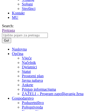
Soljani
Strošinci
Kontakt
MU
Search:
Pretraga
Naslovna
Općina
Vijeće
Načelnik
Djelatnici
Statut
Prostorni plan
Javna nabava
Ankete
Pristup informacijama
ZAŽELI – Program zapošljavanja žena
Gospodarstvo
Poduzetništvo
Poljoprivreda