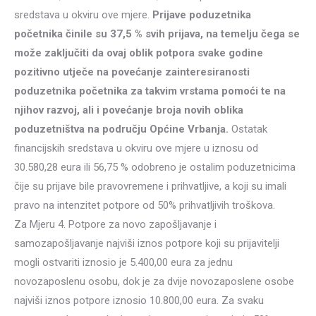
sredstava u okviru ove mjere.
Prijave poduzetnika
početnika činile su 37,5 % svih prijava, na temelju čega se
može zaključiti da ovaj oblik potpora svake godine
pozitivno utječe na povećanje zainteresiranosti
poduzetnika početnika za takvim vrstama pomoći te na
njihov razvoj, ali i povećanje broja novih oblika
poduzetništva na području Općine Vrbanja.
Ostatak
financijskih sredstava u okviru ove mjere u iznosu od
30.580,28 eura ili 56,75 % odobreno je ostalim poduzetnicima
čije su prijave bile pravovremene i prihvatljive, a koji su imali
pravo na intenzitet potpore od 50% prihvatljivih troškova.
Za Mjeru 4. Potpore za novo zapošljavanje i
samozapošljavanje najviši iznos potpore koji su prijavitelji
mogli ostvariti iznosio je 5.400,00 eura za jednu
novozaposlenu osobu, dok je za dvije novozaposlene osobe
najviši iznos potpore iznosio 10.800,00 eura. Za svaku