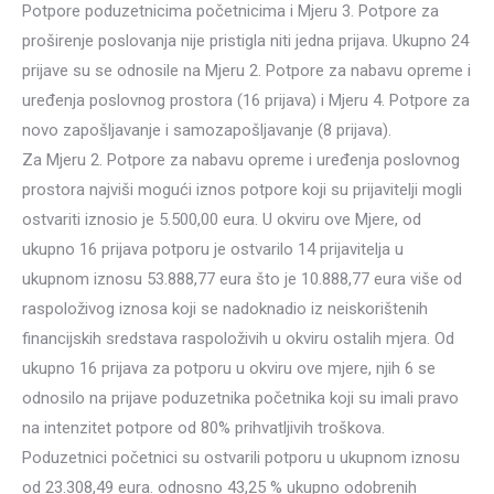
Potpore poduzetnicima početnicima i Mjeru 3. Potpore za
proširenje poslovanja nije pristigla niti jedna prijava. Ukupno 24
prijave su se odnosile na Mjeru 2. Potpore za nabavu opreme i
uređenja poslovnog prostora (16 prijava) i Mjeru 4. Potpore za
novo zapošljavanje i samozapošljavanje (8 prijava).
Za Mjeru 2. Potpore za nabavu opreme i uređenja poslovnog
prostora najviši mogući iznos potpore koji su prijavitelji mogli
ostvariti iznosio je 5.500,00 eura. U okviru ove Mjere, od
ukupno 16 prijava potporu je ostvarilo 14 prijavitelja u
ukupnom iznosu 53.888,77 eura što je 10.888,77 eura više od
raspoloživog iznosa koji se nadoknadio iz neiskorištenih
financijskih sredstava raspoloživih u okviru ostalih mjera. Od
ukupno 16 prijava za potporu u okviru ove mjere, njih 6 se
odnosilo na prijave poduzetnika početnika koji su imali pravo
na intenzitet potpore od 80% prihvatljivih troškova.
Poduzetnici početnici su ostvarili potporu u ukupnom iznosu
od 23.308,49 eura. odnosno 43,25 % ukupno odobrenih