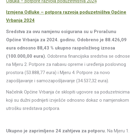
Odluka – potpore razvoja poduzetništva 2024
Izmjena Odluke – potpora razvoja poduzetništva Općine
Vrbanja 2024
Sredstva za ovu namjenu osigurana su u Proračunu
Općine Vrbanja za 2024. godinu. Odobreno je 88.426,09
eura odnosno 88,43 % ukupno raspoloživog iznosa
(100.000,00 eura).
Odobrena financijska sredstva se odnose
na Mjeru 2. Potpore za nabavu opreme i uređenja poslovnog
prostora (53.888,77 eura) i Mjeru 4. Potpore za novo
zapošljavanje i samozapošljavanje (34.537,32 eura).
Načelnik Općine Vrbanja će sklopiti ugovore sa poduzetnicima
koji su dužni podnijeti izvješće odnosno dokaz o namjenskom
utrošku sredstava potpora.
Ukupno je zaprimljeno 24 zahtjeva za potporu.
Na Mjeru 1.