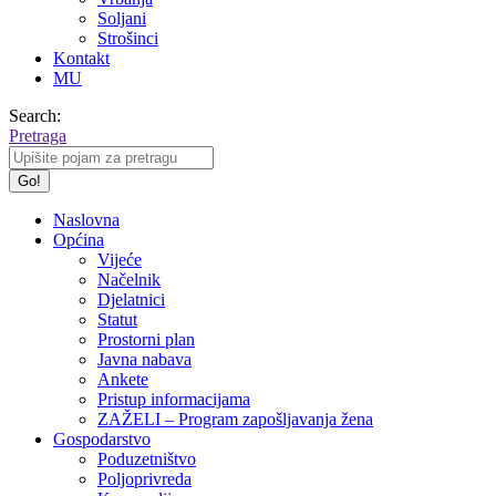
Soljani
Strošinci
Kontakt
MU
Search:
Pretraga
Naslovna
Općina
Vijeće
Načelnik
Djelatnici
Statut
Prostorni plan
Javna nabava
Ankete
Pristup informacijama
ZAŽELI – Program zapošljavanja žena
Gospodarstvo
Poduzetništvo
Poljoprivreda