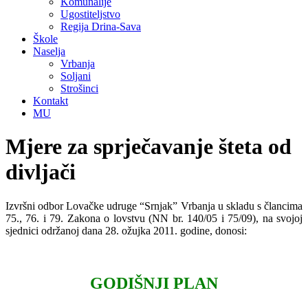
Komunalije
Ugostiteljstvo
Regija Drina-Sava
Škole
Naselja
Vrbanja
Soljani
Strošinci
Kontakt
MU
Mjere za sprječavanje šteta od
divljači
Izvršni odbor Lovačke udruge “Srnjak” Vrbanja u skladu s člancima
75., 76. i 79. Zakona o lovstvu (NN br. 140/05 i 75/09), na svojoj
sjednici održanoj dana 28. ožujka 2011. godine, donosi:
GODIŠNJI PLAN