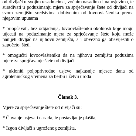
od divljači u svojim rasadnicima, voćnim nasadima i na usjevima, te
surađivati u poduzimanju mjera za sprječavanje štete od divljači na
svom zemljištu sredstvima dobivenim od lovoovlaštenika prema
njegovim uputama
* priopćavati, bez odgađanja, lovoovlašteniku okolnosti koje mogu
utjecati na poduzimanje mjera za sprječavanje štete koju može
nanijeti divljač na njihovu zemljištu, a i obvezno ga obavijestiti o
započetoj šteti,
* omogućiti lovoovlašteniku da na njihovu zemljištu poduzima
mjere za sprejčavanje štete od divljači.
* ukloniti poljoprivredne usjeve najkasnije mjesec dana od
agrotehničkog vremena za berbu i žetvu uroda
Članak 3.
Mjere za sprječavanje štete od divljači su:
* Čuvanje usjeva i nasada, te postavljanje plašila,
* Izgon divljači s ugroženog zemljišta,