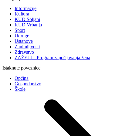
Informacije
Kultura
KUD Soljani
KUD Vrbanja
Sport
Udruge
Ustanove
Zanimljivosti
Zdravstvo
ZAŽELI – Program zapošljavanja žena
Istaknute poveznice
Općina
Gospodarstvo
Škole