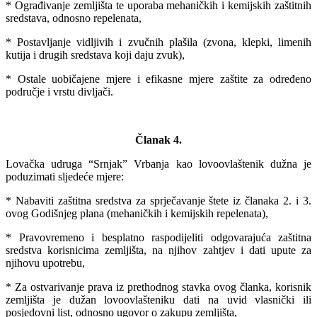
* Ograđivanje zemljišta te uporaba mehaničkih i kemijskih zaštitnih
sredstava, odnosno repelenata,
* Postavljanje vidljivih i zvučnih plašila (zvona, klepki, limenih
kutija i drugih sredstava koji daju zvuk),
* Ostale uobičajene mjere i efikasne mjere zaštite za određeno
područje i vrstu divljači.
Članak 4.
Lovačka udruga “Srnjak” Vrbanja kao lovoovlaštenik dužna je
poduzimati sljedeće mjere:
* Nabaviti zaštitna sredstva za sprječavanje štete iz članaka 2. i 3.
ovog Godišnjeg plana (mehaničkih i kemijskih repelenata),
* Pravovremeno i besplatno raspodijeliti odgovarajuća zaštitna
sredstva korisnicima zemljišta, na njihov zahtjev i dati upute za
njihovu upotrebu,
* Za ostvarivanje prava iz prethodnog stavka ovog članka, korisnik
zemljišta je dužan lovoovlašteniku dati na uvid vlasnički ili
posjedovni list, odnosno ugovor o zakupu zemljišta,