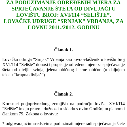
ZA PODUZIMANJE ODREĐENIH MJERA ZA
SPRJEČAVANJE ŠTETA OD DIVLJAČI U
LOVIŠTU BROJ: XVI/114 “SELIŠTE”,
LOVAČKE UDRUGE “SRNJAK” VRBANJA, ZA
LOVNU 2011./2012. GODINU
¸
Članak 1.
Lovačka udruga “Srnjak” Vrbanja kao lovoovlaštenik u lovištu broj
XVI/114 “Selište” donosi i propisuje određene mjere za sprječavanje
šteta od divljih svinja, jelena običnog i srne obične (u daljnjem
tekstu “krupna divljač”).
Članak 2
.
Korisnici poljoprivrednog zemljišta na području lovišta XVI/114
“Selište” imaju pravo i dužnosti u skladu s ovim Godišnjim planom i
člankom 79. Zakona o lovstvu:
* odgovarajućim sredstvima poduzimati mjere radi sprječavanja štete