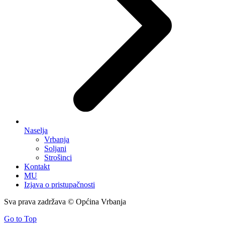
Naselja
Vrbanja
Soljani
Strošinci
Kontakt
MU
Izjava o pristupačnosti
Sva prava zadržava © Općina Vrbanja
Go to Top