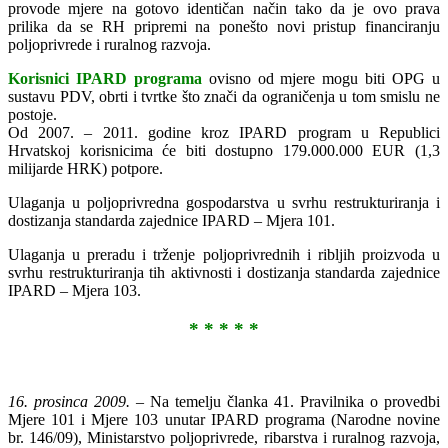
provode mjere na gotovo identičan način tako da je ovo prava
prilika da se RH pripremi na ponešto novi pristup financiranju
poljoprivrede i ruralnog razvoja.
Korisnici IPARD programa
ovisno od mjere mogu biti OPG u
sustavu PDV, obrti i tvrtke što znači da ograničenja u tom smislu ne
postoje.
Od 2007. – 2011. godine kroz IPARD program u Republici
Hrvatskoj korisnicima će biti dostupno 179.000.000 EUR (1,3
milijarde HRK) potpore.
Ulaganja u poljoprivredna gospodarstva u svrhu restrukturiranja i
dostizanja standarda zajednice IPARD – Mjera 101.
Ulaganja u preradu i trženje poljoprivrednih i ribljih proizvoda u
svrhu restrukturiranja tih aktivnosti i dostizanja standarda zajednice
IPARD – Mjera 103.
* * * * *
16. prosinca 2009.
– Na temelju članka 41. Pravilnika o provedbi
Mjere 101 i Mjere 103 unutar IPARD programa (Narodne novine
br. 146/09), Ministarstvo poljoprivrede, ribarstva i ruralnog razvoja,