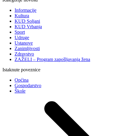
Informacije
Kultura
KUD Soljani
KUD Vrbanja
Sport
Udruge
Ustanove
Zanimljivosti
Zdravstvo
ZAŽELI – Program zapošljavanja žena
Istaknute poveznice
Općina
Gospodarstvo
Škole