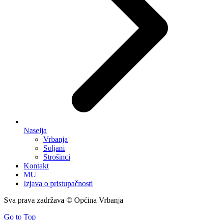
Naselja
Vrbanja
Soljani
Strošinci
Kontakt
MU
Izjava o pristupačnosti
Sva prava zadržava © Općina Vrbanja
Go to Top