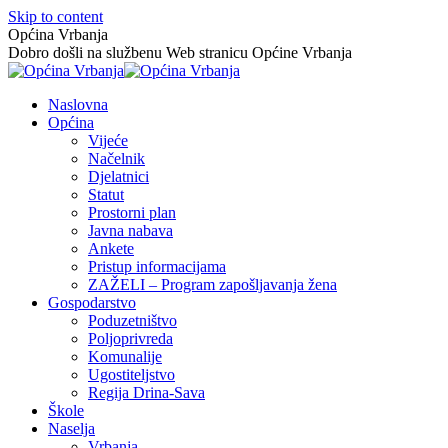
Skip to content
Općina Vrbanja
Dobro došli na službenu Web stranicu Općine Vrbanja
Naslovna
Općina
Vijeće
Načelnik
Djelatnici
Statut
Prostorni plan
Javna nabava
Ankete
Pristup informacijama
ZAŽELI – Program zapošljavanja žena
Gospodarstvo
Poduzetništvo
Poljoprivreda
Komunalije
Ugostiteljstvo
Regija Drina-Sava
Škole
Naselja
Vrbanja