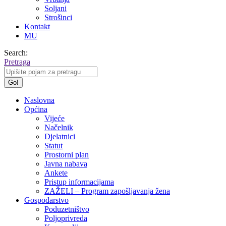
Soljani
Strošinci
Kontakt
MU
Search:
Pretraga
Naslovna
Općina
Vijeće
Načelnik
Djelatnici
Statut
Prostorni plan
Javna nabava
Ankete
Pristup informacijama
ZAŽELI – Program zapošljavanja žena
Gospodarstvo
Poduzetništvo
Poljoprivreda