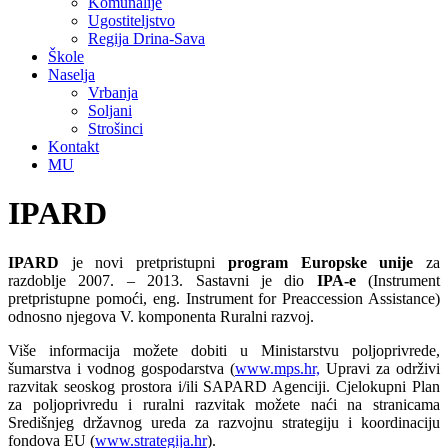
Komunalije
Ugostiteljstvo
Regija Drina-Sava
Škole
Naselja
Vrbanja
Soljani
Strošinci
Kontakt
MU
IPARD
IPARD
je novi pretpristupni
program Europske unije
za
razdoblje 2007. – 2013. Sastavni je dio
IPA-e
(Instrument
pretpristupne pomoći, eng. Instrument for Preaccession Assistance)
odnosno njegova V. komponenta Ruralni razvoj.
Više informacija možete dobiti u Ministarstvu poljoprivrede,
šumarstva i vodnog gospodarstva (
www.mps.hr,
Upravi za održivi
razvitak seoskog prostora i/ili SAPARD Agenciji. Cjelokupni Plan
za poljoprivredu i ruralni razvitak možete naći na stranicama
Središnjeg državnog ureda za razvojnu strategiju i koordinaciju
fondova EU (
www.strategija.hr
).