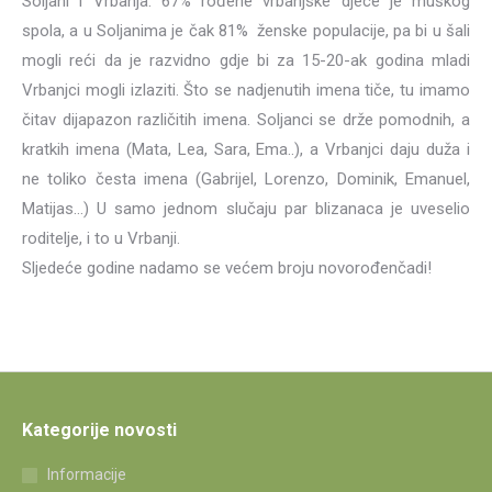
Soljani i Vrbanja. 67% rođene vrbanjske djece je muškog
spola, a u Soljanima je čak 81% ženske populacije, pa bi u šali
mogli reći da je razvidno gdje bi za 15-20-ak godina mladi
Vrbanjci mogli izlaziti. Što se nadjenutih imena tiče, tu imamo
čitav dijapazon različitih imena. Soljanci se drže pomodnih, a
kratkih imena (Mata, Lea, Sara, Ema..), a Vrbanjci daju duža i
ne toliko česta imena (Gabrijel, Lorenzo, Dominik, Emanuel,
Matijas…) U samo jednom slučaju par blizanaca je uveselio
roditelje, i to u Vrbanji.
Sljedeće godine nadamo se većem broju novorođenčadi!
Kategorije novosti
Informacije