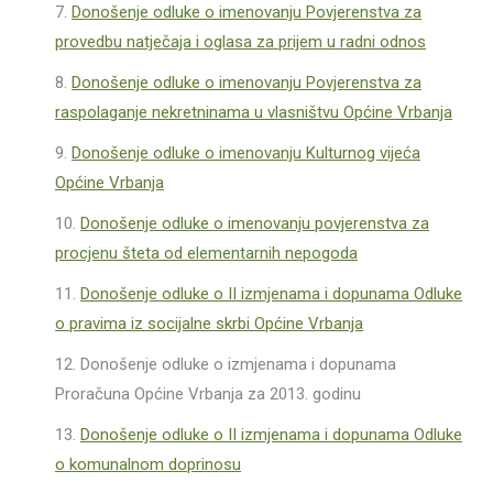
7.
Donošenje odluke o imenovanju Povjerenstva za
provedbu natječaja i oglasa za prijem u radni odnos
8.
Donošenje odluke o imenovanju Povjerenstva za
raspolaganje nekretninama u vlasništvu Općine Vrbanja
9.
Donošenje odluke o imenovanju Kulturnog vijeća
Općine Vrbanja
10.
Donošenje odluke o imenovanju povjerenstva za
procjenu šteta od elementarnih nepogoda
11.
Donošenje odluke o II izmjenama i dopunama Odluke
o pravima iz socijalne skrbi Općine Vrbanja
12. Donošenje odluke o izmjenama i dopunama
Proračuna Općine Vrbanja za 2013. godinu
13.
Donošenje odluke o II izmjenama i dopunama Odluke
o komunalnom doprinosu