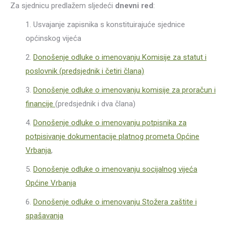
Za sjednicu predlažem sljedeći
dnevni red
:
1. Usvajanje zapisnika s konstituirajuće sjednice
općinskog vijeća
2.
Donošenje odluke o imenovanju Komisije za statut i
poslovnik (predsjednik i četiri člana)
3.
Donošenje odluke o imenovanju komisije za proračun i
financije
(predsjednik i dva člana)
4.
Donošenje odluke o imenovanju potpisnika za
potpisivanje dokumentacije platnog prometa Općine
Vrbanja
,
5.
Donošenje odluke o imenovanju socijalnog vijeća
Općine Vrbanja
6.
Donošenje odluke o imenovanju Stožera zaštite i
spašavanja